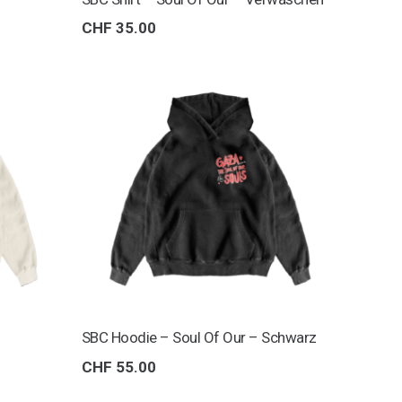
isspanne:
CHF
35.00
 35.00
 55.00
SBC Hoodie – Soul Of Our – Schwarz
CHF
55.00