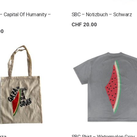
 – Capital Of Humanity –
SBC – Notizbuch – Schwarz
CHF
20.00
00
aza
SBC Shirt – Watermelon Grey