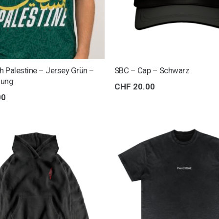
h Palestine – Jersey Grün –
SBC – Cap – Schwarz
lung
CHF
20.00
00