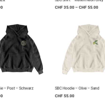
Pre
00
CHF
35.00
–
CHF
55.00
CHF
bis
CHF
ie – Post – Schwarz
SBC Hoodie – Olive – Sand
00
CHF
55.00